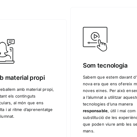
Som tecnologia
 material propi
Sabem que estem davant d
nova era que ens ofereix m
reballem amb material propi,
noves eines. Per això ens
tant els continguts
a l’alumnat a utilitzar aques
iculars, al món que ens
tecnologies d’una manera
ta i al ritme d’aprenentatge
responsable
, útil i mai com
alumnat.
substitució de les experièn
que poden viure amb les s
mans.