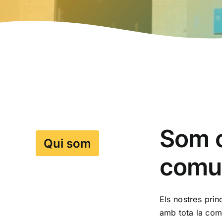
Som c
Qui som
comu
Els nostres prin
amb tota la comu