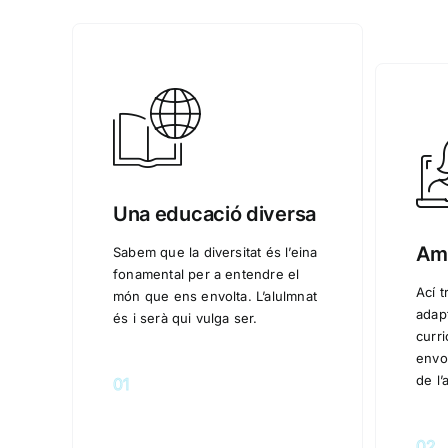
Una educació diversa
Amb
Sabem que la diversitat és l’eina
fonamental per a entendre el
Ací t
món que ens envolta. L’alulmnat
adap
és i serà qui vulga ser.
curr
envol
de l’
01
02