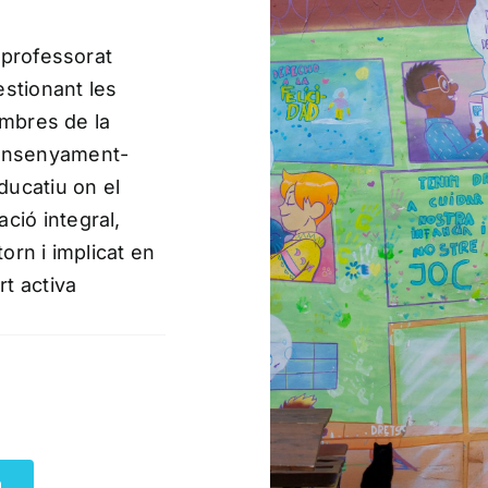
 professorat
stionant les
embres de la
ensenyament-
ucatiu on el
ció integral,
torn i implicat en
rt activa
a