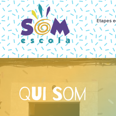
Skip
to
content
Etapes e
Qui Som