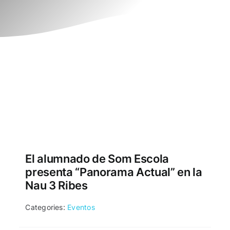
El alumnado de Som Escola
presenta “Panorama Actual” en la
Nau 3 Ribes
Categories:
Eventos