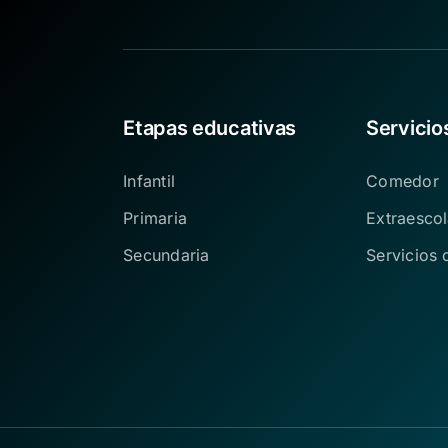
Etapas educativas
Servicio
Infantil
Comedor
Primaria
Extraescol
Secundaria
Servicios 