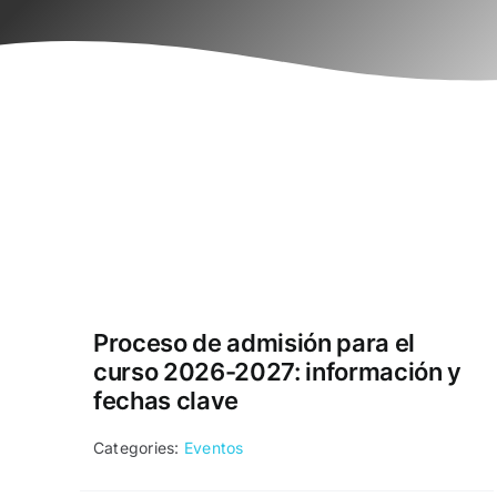
Proceso de admisión para el
curso 2026-2027: información y
fechas clave
Categories:
Eventos