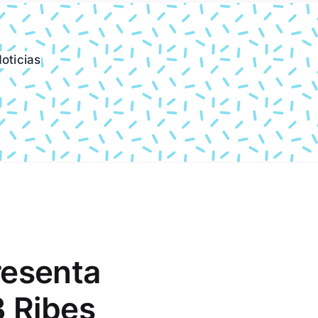
oticias
resenta
3 Ribes