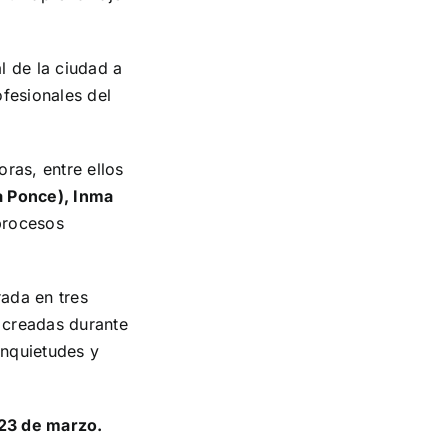
al de la ciudad a
ofesionales del
ras, entre ellos
a Ponce), Inma
procesos
rada en tres
s creadas durante
 inquietudes y
 23 de marzo.