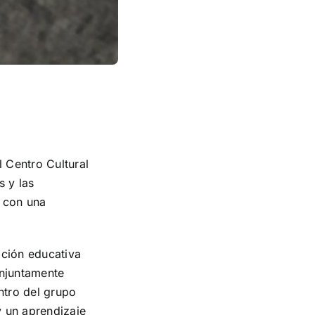
 Centro Cultural
 y las
a con una
ación educativa
onjuntamente
ntro del grupo
y un aprendizaje