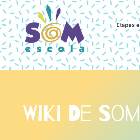
Skip
to
content
Etapes e
Wiki De So